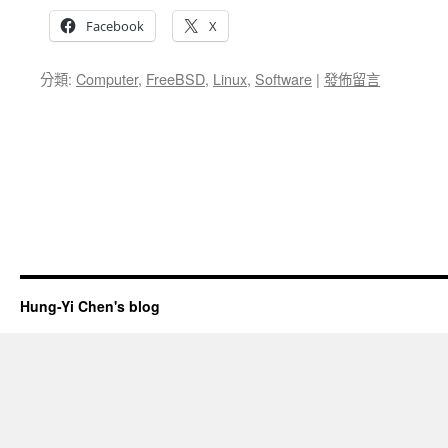
Facebook
X
分類:
Computer
,
FreeBSD
,
Linux
,
Software
|
發佈留言
Hung-Yi Chen's blog