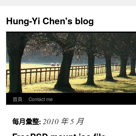
跳
至
Hung-Yi Chen's blog
主
要
內
容
首頁
Contact me
2010 年 5 月
每月彙整: