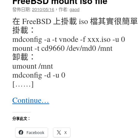
FreeBSD mount iso file
發佈日期:
2010/05/16
，
作者:
gaod
在 FreeBSD 上掛載 iso 檔其實很簡
掛載：
mdconfig -a -t vnode -f xxx.iso -u 0
mount -t cd9660 /dev/md0 /mnt
卸載：
umount /mnt
mdconfig -d -u 0
[……]
Continue…
分享此文：
Facebook
X