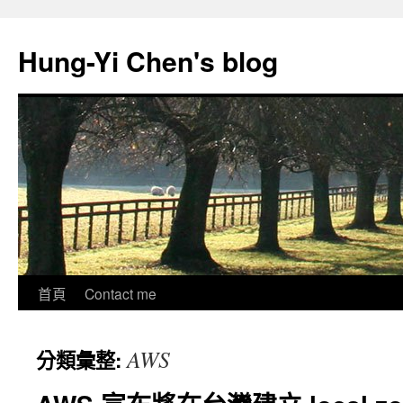
跳
至
Hung-Yi Chen's blog
主
要
內
容
首頁
Contact me
AWS
分類彙整: