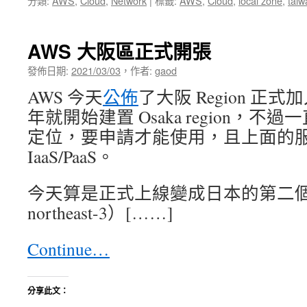
分類:
AWS
,
Cloud
,
Network
|
標籤:
AWS
,
Cloud
,
local zone
,
taiw
AWS 大阪區正式開張
發佈日期:
2021/03/03
，
作者:
gaod
AWS 今天
公佈
了大阪 Region 正式加
年就開始建置 Osaka region，不過一直都是
定位，要申請才能使用，且上面的
IaaS/PaaS。
今天算是正式上線變成日本的第二個 reg
northeast-3）[……]
Continue…
分享此文：