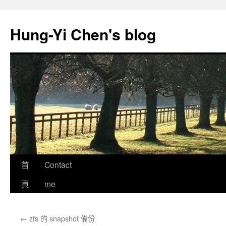
跳
至
Hung-Yi Chen's blog
主
要
內
容
首
Contact
頁
me
←
zfs 的 snapshot 備份