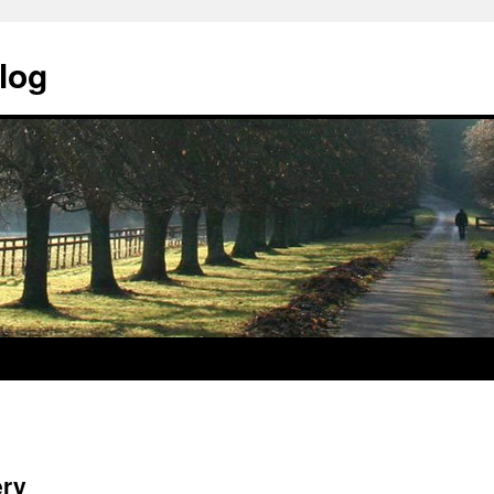
log
ery