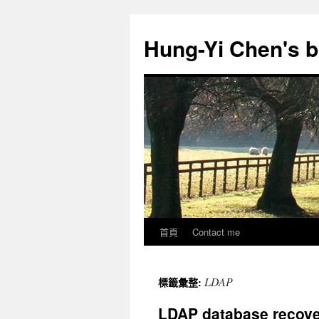
跳
至
Hung-Yi Chen's b
主
要
內
容
首頁
Contact me
LDAP
標籤彙整:
LDAP database recov