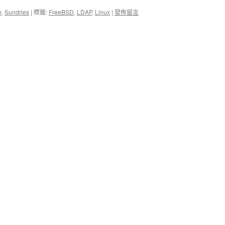
e
,
Sundries
|
標籤:
FreeBSD
,
LDAP
,
Linux
|
發佈留言